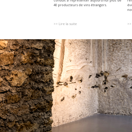
conduit à représenter aujourd’hui plus de
re
40 producteurs de vins étrangers.
év
no
>> Lire la suite
>> 