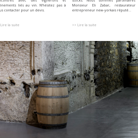
ncontres avec des vignerons et
stocks. Nous sommes partenaires
ènements liés au vin. N’hésitez pas à
Monsieur Eli Zabar, restaurateur
us contacter pour un devis.
entrepreneur new-yorkais réputé...
Lire la suite
>> Lire la suite