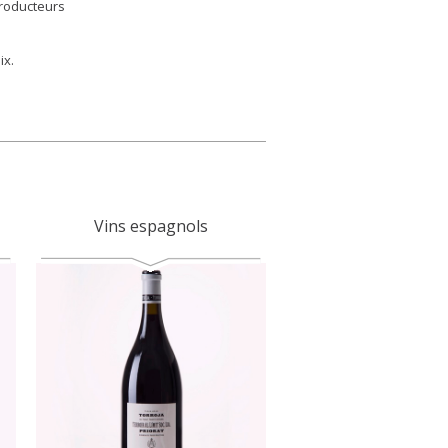
producteurs
ix.
Vins espagnols