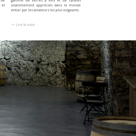
 de
gamme de verres à vins et de carafes
 et
unanimement appréciés dans le monde
entier par les amateurs les plus exigeants.
>> Lire la suite