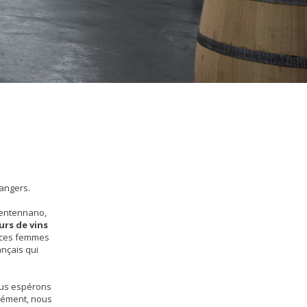
rangers.
Rentennano,
urs de vins
t ces femmes
ançais qui
ous espérons
plément, nous