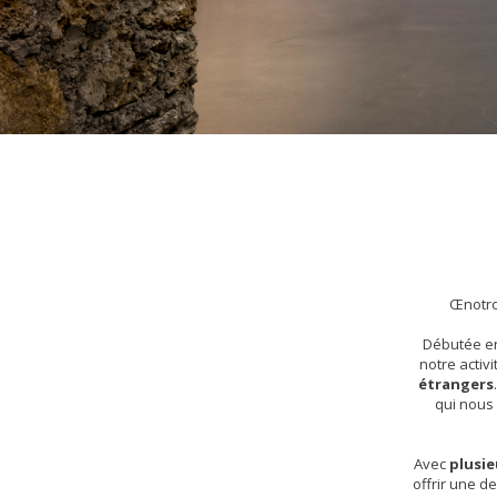
Œnotrop
Débutée en
notre activ
étrangers
qui nous 
Avec
plusie
offrir une d